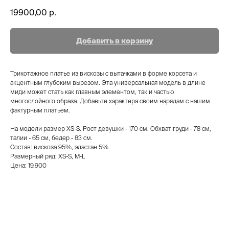
19900,00
р.
Добавить в корзину
Трикотажное платье из вискозы с вытачками в форме корсета и
акцентным глубоким вырезом. Эта универсальная модель в длине
миди может стать как главным элементом, так и частью
многослойного образа. Добавьте характера своим нарядам с нашим
фактурным платьем.
На модели размер XS-S. Рост девушки - 170 см. Обхват груди - 78 см,
талии - 65 см, бедер - 83 см.
Состав: вискоза 95%, эластан 5%
Размерный ряд: XS-S, M-L
Цена: 19.900