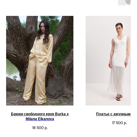
Брюки свободного кроя Burka x
Платье с ажурным ни
Milana Elkanova
17 500
р.
18 500
р.