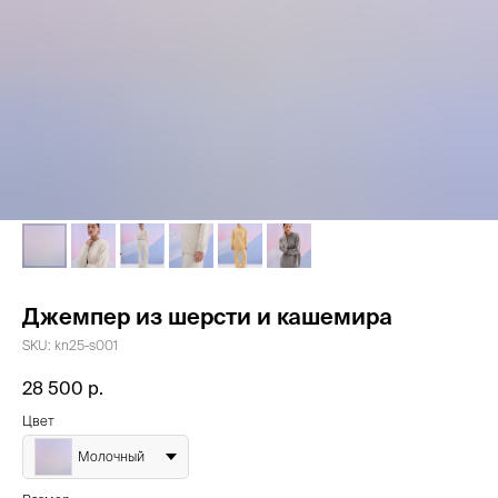
Джемпер из шерсти и кашемира
SKU:
kn25-s001
28 500
р.
Цвет
Молочный