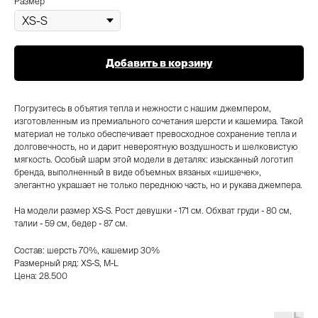
Размер
Добавить в корзину
Погрузитесь в объятия тепла и нежности с нашим джемпером,
изготовленным из премиального сочетания шерсти и кашемира. Такой
материал не только обеспечивает превосходное сохранение тепла и
долговечность, но и дарит невероятную воздушность и шелковистую
мягкость. Особый шарм этой модели в деталях: изысканный логотип
бренда, выполненный в виде объемных вязаных «шишечек»,
элегантно украшает не только переднюю часть, но и рукава джемпера.
На модели размер XS-S. Рост девушки - 171 см. Обхват груди - 80 см,
талии - 59 см, бедер - 87 см.
Состав: шерсть 70%, кашемир 30%
Размерный ряд: XS-S, M-L
Цена: 28.500