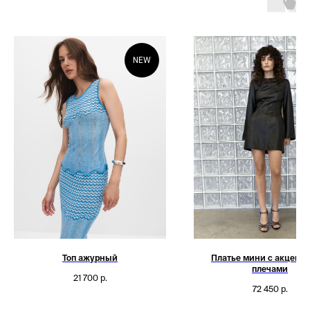
NEW
Топ ажурный
Платье мини с акцент
плечами
21 700
р.
72 450
р.