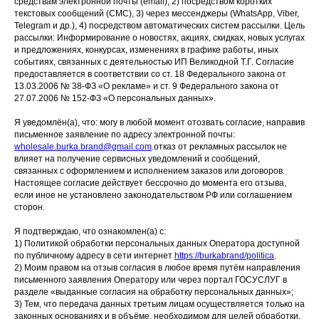
средствам электронной почты (email), 2) посредством коротких
текстовых сообщений (СМС), 3) через мессенджеры (WhatsApp, Viber,
Telegram и др.), 4) посредством автоматических систем рассылки. Цель
рассылки: Информирование о новостях, акциях, скидках, новых услугах
и предложениях, конкурсах, изменениях в графике работы, иных
событиях, связанных с деятельностью ИП Великодной Т.Г. Согласие
предоставляется в соответствии со ст. 18 Федерального закона от
13.03.2006 № 38-ФЗ «О рекламе» и ст. 9 Федерального закона от
27.07.2006 № 152-ФЗ «О персональных данных».
Я уведомлён(а), что: могу в любой момент отозвать согласие, направив
письменное заявление по адресу электронной почты:
wholesale.burka.brand@gmail.com
.отказ от рекламных рассылок не
влияет на получение сервисных уведомлений и сообщений,
связанных с оформлением и исполнением заказов или договоров.
Настоящее согласие действует бессрочно до момента его отзыва,
если иное не установлено законодательством РФ или соглашением
сторон.
ИСТОРИЯ БРЕНДА
КАТАЛОГ
Я подтверждаю, что ознакомлен(а) с:
1) Политикой обработки персональных данных Оператора доступной
по публичному адресу в сети интернет
https://burkabrand/politica
.
Все товары
Доставка и возврат
2) Моим правом на отзыв согласия в любое время путём направления
Вопрос-ответ
Куртки
письменного заявления Оператору или через портал ГОСУСЛУГ в
разделе «выданные согласия на обработку персональных данных»;
Костюмы
3) Тем, что передача данных третьим лицам осуществляется только на
законных основаниях и в объёме, необходимом для целей обработки.