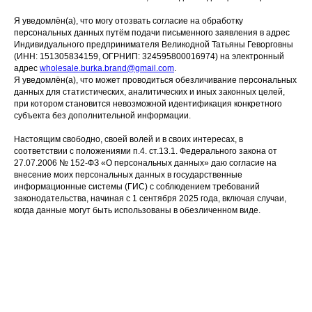
Я уведомлён(а), что могу отозвать согласие на обработку
НОВИНКИ
ДОКУМЕНТЫ
персональных данных путём подачи письменного заявления в адрес
Индивидуального предпринимателя Великодной Татьяны Геворговны
Политика
Плащи и тренчи
конфиденциальности
(ИНН: 151305834159, ОГРНИП: 324595800016974) на электронный
Жакеты
адрес
wholesale.burka.brand@gmail.com
.
Согласие на обработку
Я уведомлён(а), что может проводиться обезличивание персональных
персональных данных
Юбки
данных для статистических, аналитических и иных законных целей,
Политика обработки
при котором становится невозможной идентификация конкретного
персональных данных
субъекта без дополнительной информации.
Согласие на обработку
персональных данных
Настоящим свободно, своей волей и в своих интересах, в
соответствии с положениями п.4. ст.13.1. Федерального закона от
27.07.2006 № 152-ФЗ «О персональных данных» даю согласие на
Оферта
внесение моих персональных данных в государственные
информационные системы (ГИС) с соблюдением требований
Реквизиты
законодательства, начиная с 1 сентября 2025 года, включая случаи,
когда данные могут быть использованы в обезличенном виде.
wholesale.burka.brand@gmail.com
+7 (985) 062-21-22
© 2025 Burka