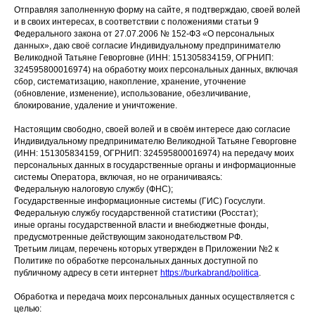
Отправляя заполненную форму на сайте, я подтверждаю, своей волей
и в своих интересах, в соответствии с положениями статьи 9
Федерального закона от 27.07.2006 № 152-ФЗ «О персональных
данных», даю своё согласие Индивидуальному предпринимателю
Великодной Татьяне Геворговне (ИНН: 151305834159, ОГРНИП:
324595800016974) на обработку моих персональных данных, включая
сбор, систематизацию, накопление, хранение, уточнение
(обновление, изменение), использование, обезличивание,
блокирование, удаление и уничтожение.
Настоящим свободно, своей волей и в своём интересе даю согласие
Индивидуальному предпринимателю Великодной Татьяне Геворговне
(ИНН: 151305834159, ОГРНИП: 324595800016974) на передачу моих
персональных данных в государственные органы и информационные
системы Оператора, включая, но не ограничиваясь:
Федеральную налоговую службу (ФНС);
Государственные информационные системы (ГИС) Госуслуги.
Федеральную службу государственной статистики (Росстат);
иные органы государственной власти и внебюджетные фонды,
предусмотренные действующим законодательством РФ.
Третьим лицам, перечень которых утвержден в Приложении №2 к
Политике по обработке персональных данных доступной по
публичному адресу в сети интернет
https://burkabrand/politica
.
Обработка и передача моих персональных данных осуществляется с
целью: