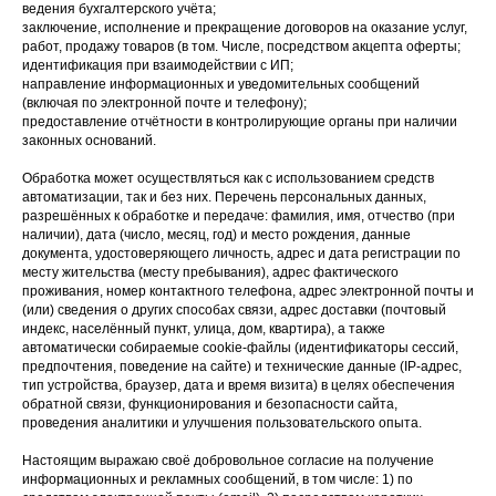
ведения бухгалтерского учёта;
заключение, исполнение и прекращение договоров на оказание услуг,
работ, продажу товаров (в том. Числе, посредством акцепта оферты;
идентификация при взаимодействии с ИП;
направление информационных и уведомительных сообщений
(включая по электронной почте и телефону);
предоставление отчётности в контролирующие органы при наличии
законных оснований.
Обработка может осуществляться как с использованием средств
автоматизации, так и без них. Перечень персональных данных,
разрешённых к обработке и передаче: фамилия, имя, отчество (при
наличии), дата (число, месяц, год) и место рождения, данные
документа, удостоверяющего личность, адрес и дата регистрации по
месту жительства (месту пребывания), адрес фактического
проживания, номер контактного телефона, адрес электронной почты и
(или) сведения о других способах связи, адрес доставки (почтовый
индекс, населённый пункт, улица, дом, квартира), а также
автоматически собираемые cookie-файлы (идентификаторы сессий,
предпочтения, поведение на сайте) и технические данные (IP-адрес,
тип устройства, браузер, дата и время визита) в целях обеспечения
обратной связи, функционирования и безопасности сайта,
проведения аналитики и улучшения пользовательского опыта.
Настоящим выражаю своё добровольное согласие на получение
информационных и рекламных сообщений, в том числе: 1) по