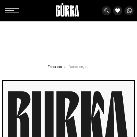
Дарим промокод на -10%
на первый заказ
При подписке на нашу рассылку
Ваше имя
Главная
»
Burka видео
Телефон
Ваш Email
Нажимая кнопку «Подписаться», вы подтверждаете свое согласие с
Политикой конфиденциальности
Подписаться