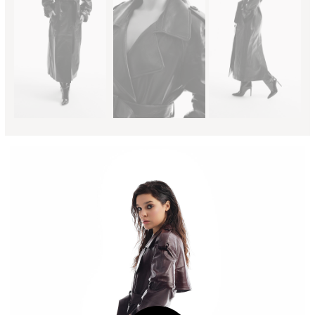
В преддверии нового сезона мы уверенно заявляем:
новая коллекция Burka разобьет даже самые
искушенные модой сердца.
Ведь первая «стрела»
уже летит в вашу сторону - цвет зимняя вишня.
Это один из ключевых цветов новой коллекции.