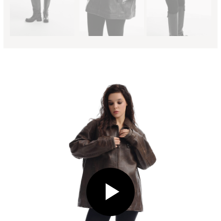
ИСТОРИЯ БРЕНДА
КАТАЛОГ
Все товары
Доставка и возврат
Вопрос-ответ
Куртки
Костюмы
НОВИНКИ
ДОКУМЕНТЫ
Политика
Плащи и тренчи
конфиденциальности
Жакеты
Согласие на обработку
персональных данных
Юбки
Политика обработки
персональных данных
Согласие на обработку
персональных данных