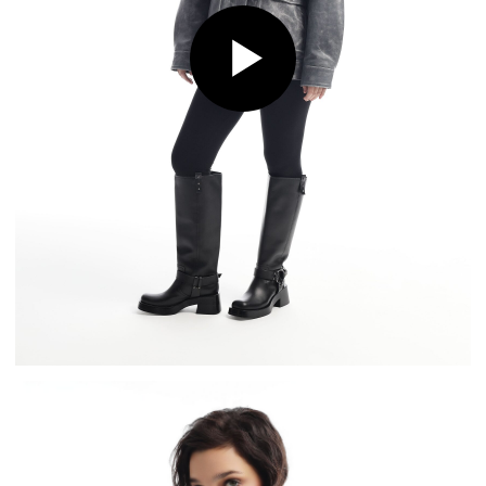
В преддверии нового сезона мы уверенно заявляем:
новая коллекция Burka разобьет даже самые
искушенные модой сердца.
Ведь первая «стрела»
уже летит в вашу сторону - цвет зимняя вишня.
Это один из ключевых цветов новой коллекции.
Глубокий, терпкий, сочный оттенок уверенно стал
нашим фаворитом.