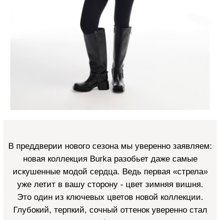
Оферта
Реквизиты
wholesale.burka.brand@gmail.com
+7 (985) 062-21-22
© 2025 Burka