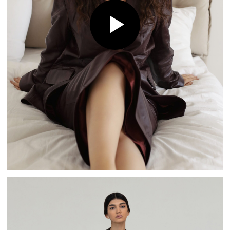
В преддверии нового сезона мы с уверенностью
заявляем: новая коллекция Burka разобьёт сердца
даже самых искушённых модниц.
Ведь первая
«стрела» уже летит в вашу сторону — цвет «зимняя
вишня».
Это один из ключевых цветов новой коллекции.
Глубокий, терпкий, сочный оттенок стал нашим
фаворитом.