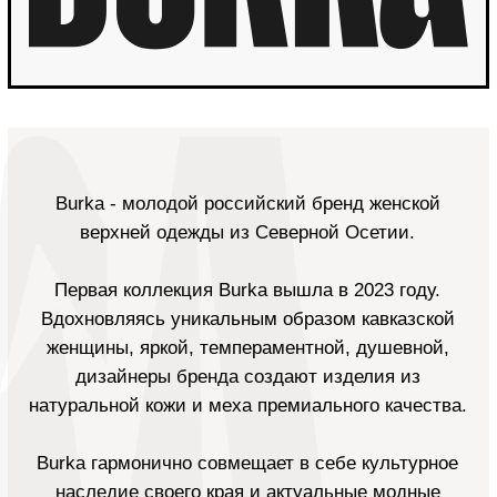
Burka
- молодой российский бренд женской
верхней одежды из Северной Осетии.
Первая коллекция Burka вышла в 2023 году.
Вдохновляясь уникальным образом кавказской
женщины, яркой, темпераментной, душевной,
дизайнеры бренда создают изделия из
натуральной кожи и меха премиального качества.
Burka гармонично совмещает в себе культурное
наследие своего края и актуальные модные
тенденции. Глубокий винный цвет,
высококачественная матовая кожа с естественным
маслянистым финишем, модели в духе vintage и
нежнейший мех альпака стали визитной карточкой
коллекции FW24-25.