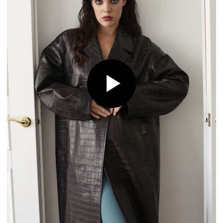
В преддверии нового сезона мы уверенно заявляем:
новая коллекция Burka разобьет даже самые
искушенные модой сердца. Ведь первая «стрела»
уже летит в вашу сторону - цвет зимняя вишня.
Это один из ключевых цветов новой коллекции.
Глубокий, терпкий, сочный оттенок уверенно стал
нашим фаворитом.